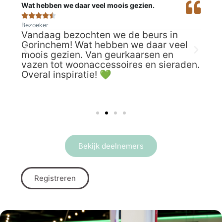
Wat hebben we daar veel moois gezien.
Wat







Bezoeker
Bezo
Vandaag bezochten we de beurs in
Voo
Gorinchem! Wat hebben we daar veel
van
ega
moois gezien. Van geurkaarsen en
ins
n
vazen tot woonaccessoires en sieraden.
uit
op
Overal inspiratie! 💚
gem
wee
fan
Bekijk deelnemers
Registreren