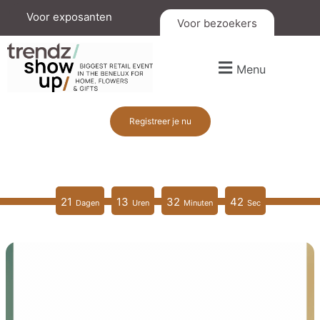
Voor exposanten
Voor bezoekers
Menu
Registreer je nu
21
13
32
40
Dagen
Uren
Minuten
Sec