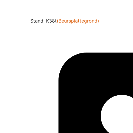
Stand: K38t
(Beursplattegrond)