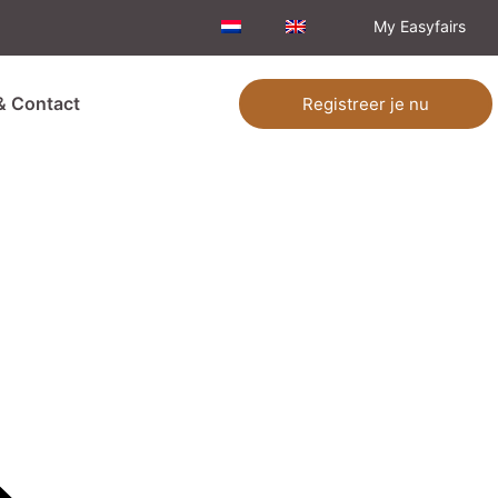
My Easyfairs
& Contact
Registreer je nu