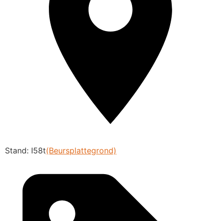
Stand: I58t
(Beursplattegrond)