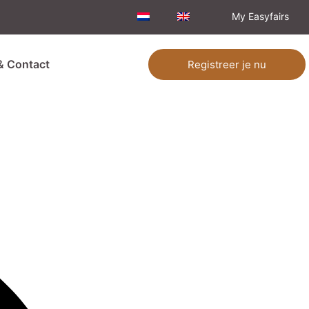
My Easyfairs
& Contact
Registreer je nu