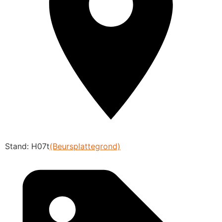
Stand: H07t
(Beursplattegrond)