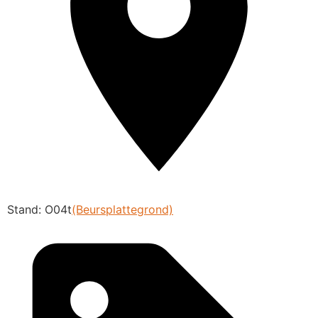
Stand: O04t
(Beursplattegrond)