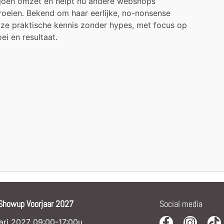
ljoen omzet en helpt nu andere webshops
roeien. Bekend om haar eerlijke, no-nonsense
 ze praktische kennis zonder hypes, met focus op
i en resultaat.
Showup Voorjaar 2027
Social media
uari 2027 09:00-17:00u