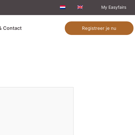
My Easyfairs
& Contact
Registreer je nu