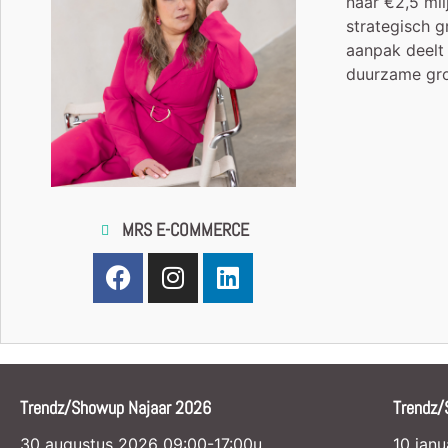
naar €2,5 mi
strategisch g
aanpak deelt
duurzame groe
MRS E-COMMERCE
Trendz/Showup Najaar 2026
Trendz/
30 augustus 2026 09:00-17:00u
10 jan