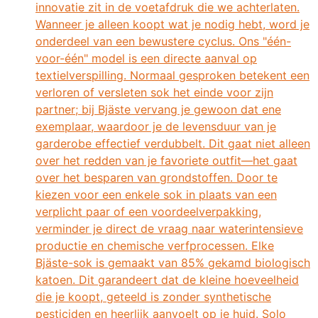
innovatie zit in de voetafdruk die we achterlaten.
Wanneer je alleen koopt wat je nodig hebt, word je
onderdeel van een bewustere cyclus. Ons "één-
voor-één" model is een directe aanval op
textielverspilling. Normaal gesproken betekent een
verloren of versleten sok het einde voor zijn
partner; bij Bjäste vervang je gewoon dat ene
exemplaar, waardoor je de levensduur van je
garderobe effectief verdubbelt. Dit gaat niet alleen
over het redden van je favoriete outfit—het gaat
over het besparen van grondstoffen. Door te
kiezen voor een enkele sok in plaats van een
verplicht paar of een voordeelverpakking,
verminder je direct de vraag naar waterintensieve
productie en chemische verfprocessen. Elke
Bjäste-sok is gemaakt van 85% gekamd biologisch
katoen. Dit garandeert dat de kleine hoeveelheid
die je koopt, geteeld is zonder synthetische
pesticiden en heerlijk aanvoelt op je huid. Solo