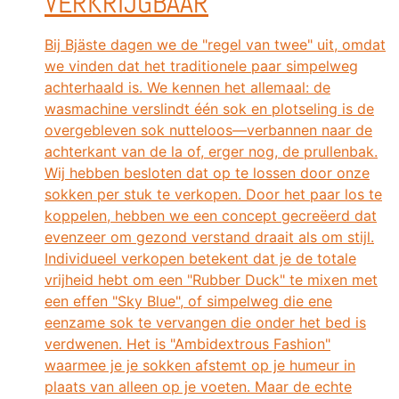
VERKRIJGBAAR
Bij Bjäste dagen we de "regel van twee" uit, omdat
we vinden dat het traditionele paar simpelweg
achterhaald is. We kennen het allemaal: de
wasmachine verslindt één sok en plotseling is de
overgebleven sok nutteloos—verbannen naar de
achterkant van de la of, erger nog, de prullenbak.
Wij hebben besloten dat op te lossen door onze
sokken per stuk te verkopen. Door het paar los te
koppelen, hebben we een concept gecreëerd dat
evenzeer om gezond verstand draait als om stijl.
Individueel verkopen betekent dat je de totale
vrijheid hebt om een "Rubber Duck" te mixen met
een effen "Sky Blue", of simpelweg die ene
eenzame sok te vervangen die onder het bed is
verdwenen. Het is "Ambidextrous Fashion"
waarmee je je sokken afstemt op je humeur in
plaats van alleen op je voeten. Maar de echte