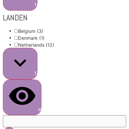
Toon meer
LANDEN
Belgium
(3)
Denmark
(1)
Netherlands
(12)
Toon meer
show results