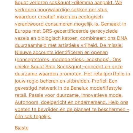
&quot;verloren sok&quot;-dilemma aanpakt. We
verkopen hoogwaardige sokken per stuk,
waardoor creatief mixen en ecologisch
verantwoord consumeren mogelijk is. Gemaakt in
Europa met GRS-gecertificeerde gerecyclede
vezels en biologisch katoen, combineert ons DNA
duurzaamheid met artistieke vrijheid. De missie:
Nieuwe accounts identificeren en openen
(conceptstores, modeboetieks, ecoshops). Ons
unieke &quot;Solo Sock&quot;-concept en onze
duurzame waarden promoten. Het retailportfolio in
jouw regio beheren en uitbreiden. Profiel: Een
gevestigd netwerk in de Benelux mode/lifestyle
retail. Passie voor duurzame, innovatieve mode.
Autonoom, doelgericht en ondernemend. Help ons
voeten te bevrijden en de planeet te beschermen –
één sok tegelijk.
Bjäste