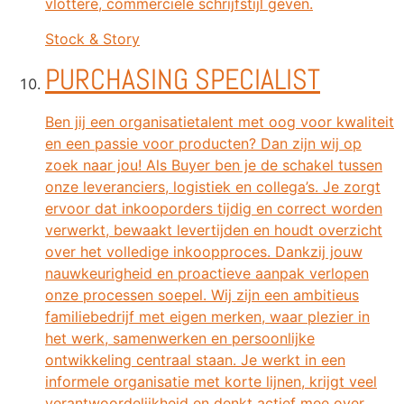
vlottere, commerciële schrijfstijl geven.
Stock & Story
PURCHASING SPECIALIST
Ben jij een organisatietalent met oog voor kwaliteit
en een passie voor producten? Dan zijn wij op
zoek naar jou! Als Buyer ben je de schakel tussen
onze leveranciers, logistiek en collega’s. Je zorgt
ervoor dat inkooporders tijdig en correct worden
verwerkt, bewaakt levertijden en houdt overzicht
over het volledige inkoopproces. Dankzij jouw
nauwkeurigheid en proactieve aanpak verlopen
onze processen soepel. Wij zijn een ambitieus
familiebedrijf met eigen merken, waar plezier in
het werk, samenwerken en persoonlijke
ontwikkeling centraal staan. Je werkt in een
informele organisatie met korte lijnen, krijgt veel
verantwoordelijkheid en denkt actief mee over