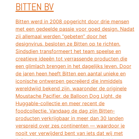
BITTEN BV
Bitten werd in 2008 opgericht door drie mensen
met een gedeelde passie voor goed design. Nadat
zij allemaal werden “gebeten” door het
designvirus, besloten ze Bitten op te richten.
Sindsdien transformeert het team speelse en
creatieve ideeën tot verrassende producten die
een glimlach brengen in het dagelijks leven. Door
de jaren heen heeft Bitten een aantal unieke en
iconische ontwerpen gecreëerd die inmiddels
wereldwijd bekend zijn, waaronder de originele
Moustache Pacifier, de Balloon Dog Light, de
Huggable-collectie en meer recent de
foodcollectie. Vandaag de dag zijn Bitten-
producten verkrijgbaar in meer dan 30 landen
verspreid over zes continenten — waardoor je
nooit ver verwijderd bent van iets dat wij met