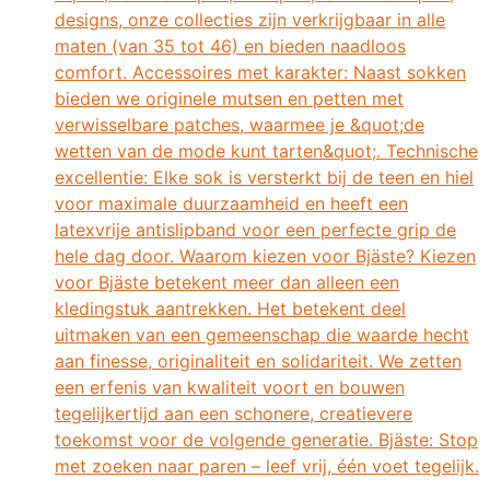
designs, onze collecties zijn verkrijgbaar in alle
maten (van 35 tot 46) en bieden naadloos
comfort. Accessoires met karakter: Naast sokken
bieden we originele mutsen en petten met
verwisselbare patches, waarmee je &quot;de
wetten van de mode kunt tarten&quot;. Technische
excellentie: Elke sok is versterkt bij de teen en hiel
voor maximale duurzaamheid en heeft een
latexvrije antislipband voor een perfecte grip de
hele dag door. Waarom kiezen voor Bjäste? Kiezen
voor Bjäste betekent meer dan alleen een
kledingstuk aantrekken. Het betekent deel
uitmaken van een gemeenschap die waarde hecht
aan finesse, originaliteit en solidariteit. We zetten
een erfenis van kwaliteit voort en bouwen
tegelijkertijd aan een schonere, creatievere
toekomst voor de volgende generatie. Bjäste: Stop
met zoeken naar paren – leef vrij, één voet tegelijk.