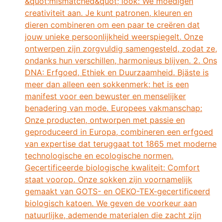
&quot;mismatched&quot; look: We moedigen
creativiteit aan. Je kunt patronen, kleuren en
dieren combineren om een ​​paar te creëren dat
jouw unieke persoonlijkheid weerspiegelt. Onze
ontwerpen zijn zorgvuldig samengesteld, zodat ze,
ondanks hun verschillen, harmonieus blijven. 2. Ons
DNA: Erfgoed, Ethiek en Duurzaamheid. Bjäste is
meer dan alleen een sokkenmerk; het is een
manifest voor een bewuster en menselijker
benadering van mode. Europees vakmanschap:
Onze producten, ontworpen met passie en
geproduceerd in Europa, combineren een erfgoed
van expertise dat teruggaat tot 1865 met moderne
technologische en ecologische normen.
Gecertificeerde biologische kwaliteit: Comfort
staat voorop. Onze sokken zijn voornamelijk
gemaakt van GOTS- en OEKO-TEX-gecertificeerd
biologisch katoen. We geven de voorkeur aan
natuurlijke, ademende materialen die zacht zijn