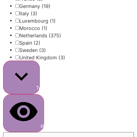
Germany
(19)
Italy
(3)
Luxembourg
(1)
Morocco
(1)
Netherlands
(375)
Spain
(2)
Sweden
(3)
United Kingdom
(3)
Toon meer
show results