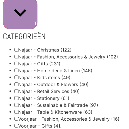
Toon meer
CATEGORIEËN
Najaar - Christmas
(122)
Najaar - Fashion, Accessories & Jewelry
(102)
Najaar - Gifts
(231)
Najaar - Home deco & Linen
(146)
Najaar - Kids items
(49)
Najaar - Outdoor & Flowers
(40)
Najaar - Retail Services
(40)
Najaar - Stationery
(61)
Najaar - Sustainable & Fairtrade
(97)
Najaar - Table & Kitchenware
(63)
Voorjaar - Fashion, Accessories & Jewelry
(16)
Voorjaar - Gifts
(41)