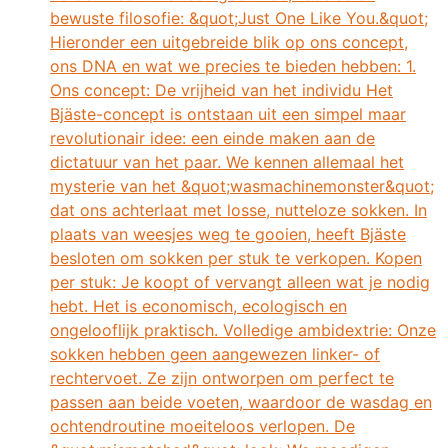
bewuste filosofie: &quot;Just One Like You.&quot;
Hieronder een uitgebreide blik op ons concept,
ons DNA en wat we precies te bieden hebben: 1.
Ons concept: De vrijheid van het individu Het
Bjäste-concept is ontstaan ​​uit een simpel maar
revolutionair idee: een einde maken aan de
dictatuur van het paar. We kennen allemaal het
mysterie van het &quot;wasmachinemonster&quot;
dat ons achterlaat met losse, nutteloze sokken. In
plaats van weesjes weg te gooien, heeft Bjäste
besloten om sokken per stuk te verkopen. Kopen
per stuk: Je koopt of vervangt alleen wat je nodig
hebt. Het is economisch, ecologisch en
ongelooflijk praktisch. Volledige ambidextrie: Onze
sokken hebben geen aangewezen linker- of
rechtervoet. Ze zijn ontworpen om perfect te
passen aan beide voeten, waardoor de wasdag en
ochtendroutine moeiteloos verlopen. De