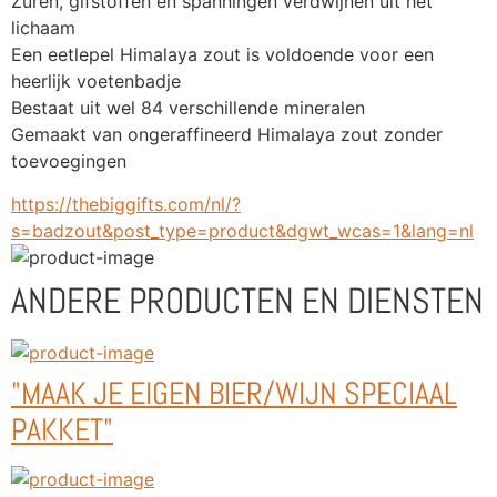
Zuren, gifstoffen en spanningen verdwijnen uit het 
lichaam
Een eetlepel Himalaya zout is voldoende voor een 
heerlijk voetenbadje
Bestaat uit wel 84 verschillende mineralen
Gemaakt van ongeraffineerd Himalaya zout zonder 
toevoegingen
https://thebiggifts.com/nl/?
s=badzout&post_type=product&dgwt_wcas=1&lang=nl
ANDERE PRODUCTEN EN DIENSTEN
"MAAK JE EIGEN BIER/WIJN SPECIAAL
PAKKET"