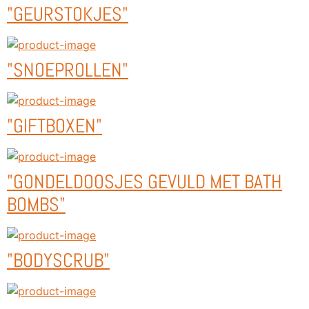
"GEURSTOKJES"
"SNOEPROLLEN"
"GIFTBOXEN"
"GONDELDOOSJES GEVULD MET BATH
BOMBS"
"BODYSCRUB"