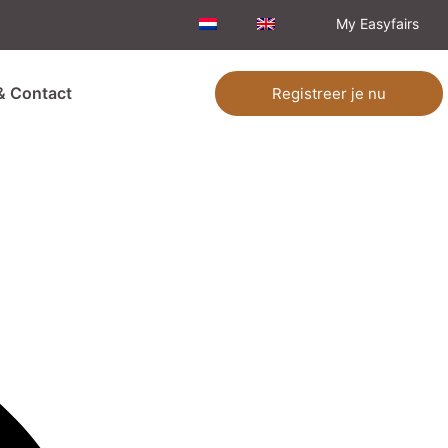
My Easyfairs
& Contact
Registreer je nu