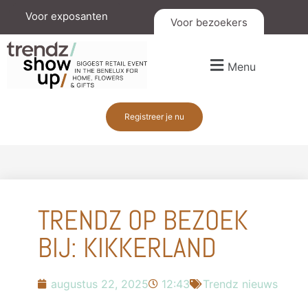
Voor exposanten
Voor bezoekers
Menu
Registreer je nu
TRENDZ OP BEZOEK
BIJ: KIKKERLAND
augustus 22, 2025
12:43
Trendz nieuws