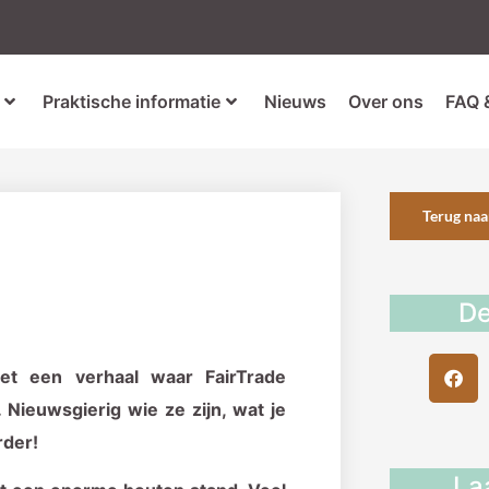
Praktische informatie
Nieuws
Over ons
FAQ 
Terug naa
De
met een verhaal waar FairTrade
 Nieuwsgierig wie ze zijn, wat je
rder!
La