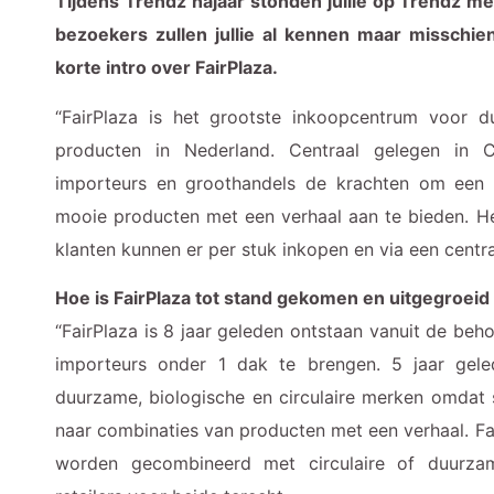
Tijdens Trendz najaar stonden jullie op Trendz m
bezoekers zullen jullie al kennen maar missch
korte intro over FairPlaza.
“FairPlaza is het grootste inkoopcentrum voor du
producten in Nederland. Centraal gelegen in 
importeurs en groothandels de krachten om een 
mooie producten met een verhaal aan te bieden. H
klanten kunnen er per stuk inkopen en via een centra
Hoe is FairPlaza tot stand gekomen en uitgegroeid
“FairPlaza is 8 jaar geleden ontstaan vanuit de beh
importeurs onder 1 dak te brengen. 5 jaar gele
duurzame, biologische en circulaire merken omdat s
naar combinaties van producten met een verhaal. Fa
worden gecombineerd met circulaire of duurzam