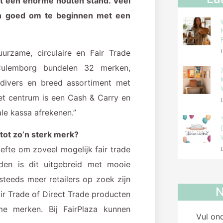
et een enorme houten stand. Veel
ien goed om te beginnen met een
urzame, circulaire en Fair Trade
L
Culemborg bundelen 32 merken,
divers en breed assortiment met
et centrum is een Cash & Carry en
L
le kassa afrekenen.”
 tot zo’n sterk merk?
oefte om zoveel mogelijk fair trade
L
den is dit uitgebreid met mooie
teeds meer retailers op zoek zijn
N
ir Trade of Direct Trade producten
e merken. Bij FairPlaza kunnen
Vul on