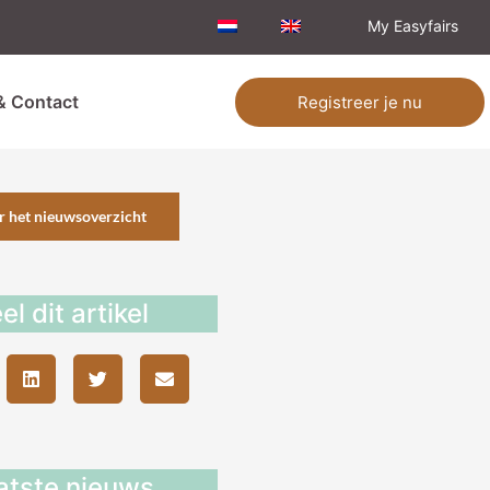
My Easyfairs
& Contact
Registreer je nu
r het nieuwsoverzicht
el dit artikel
atste nieuws