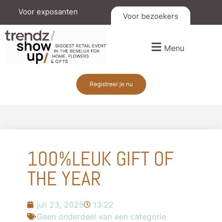
Voor exposanten
Voor bezoekers
Menu
Registreer je nu
100%LEUK GIFT OF
THE YEAR
juli 23, 2025
13:22
Geen onderdeel van een categorie