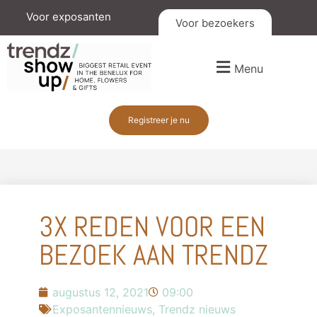
Voor exposanten
Voor bezoekers
Menu
Registreer je nu
3X REDEN VOOR EEN
BEZOEK AAN TRENDZ
augustus 12, 2021
09:00
Exposantennieuws
,
Trendz nieuws