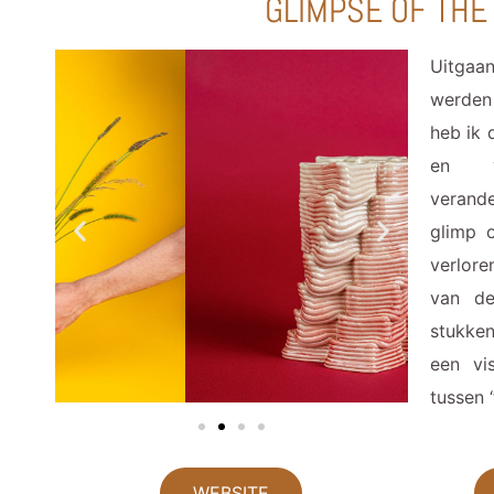
GLIMPSE OF THE
Uitgaa
werden
heb ik 
en ve
verande
glimp 
verlore
van de
stukken
een vi
tussen 
WEBSITE