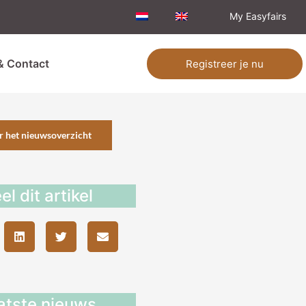
My Easyfairs
& Contact
Registreer je nu
r het nieuwsoverzicht
el dit artikel
atste nieuws