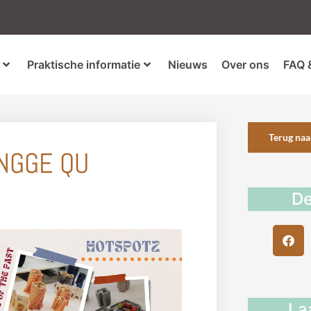
Praktische informatie
Nieuws
Over ons
FAQ 
Terug naa
INGGE QU
De
La