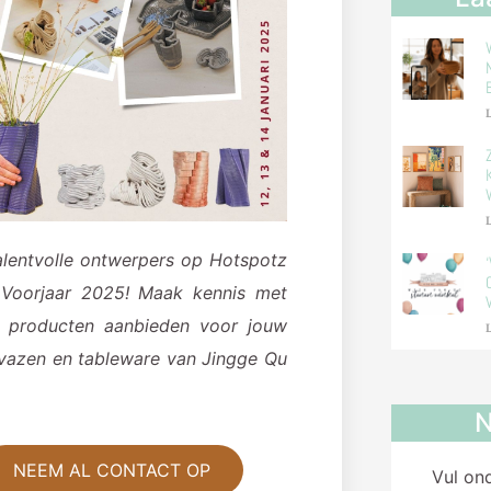
L
L
alentvolle ontwerpers op Hotspotz
 Voorjaar 2025! Maak kennis met
n producten aanbieden voor jouw
L
 vazen en tableware van Jingge Qu
N
NEEM AL CONTACT OP
Vul on