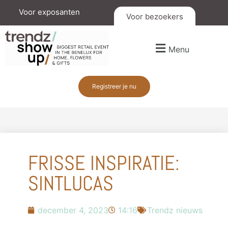
Voor exposanten
Voor bezoekers
Menu
Registreer je nu
FRISSE INSPIRATIE:
SINTLUCAS
december 4, 2023
14:16
Trendz nieuws