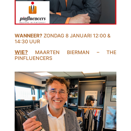
WANNEER?
ZONDAG 8 JANUARI 12:00 &
14:30 UUR
WIE?
MAARTEN BIERMAN – THE
PINFLUENCERS