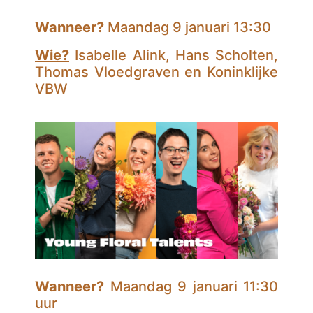
Wanneer?
Maandag 9 januari 13:30
Wie?
Isabelle Alink, Hans Scholten,
Thomas Vloedgraven en Koninklijke
VBW
Wanneer?
Maandag 9 januari 11:30
uur