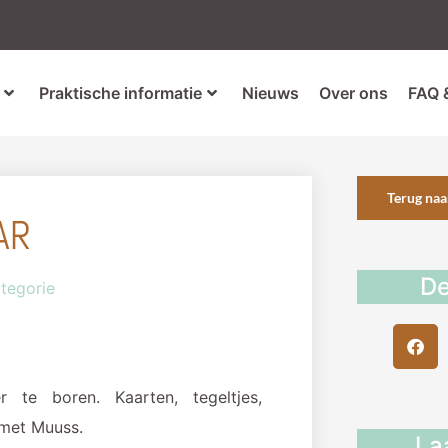
Praktische informatie
Nieuws
Over ons
FAQ 
Terug naa
AR
De
tegorie
te boren. Kaarten, tegeltjes,
 met Muuss.
La