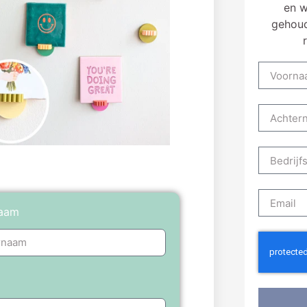
en w
gehoud
naam