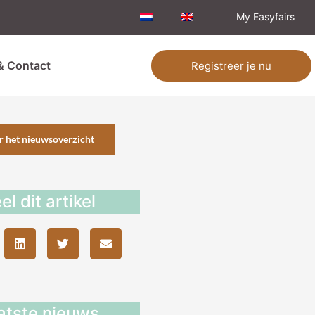
My Easyfairs
& Contact
Registreer je nu
r het nieuwsoverzicht
el dit artikel
atste nieuws