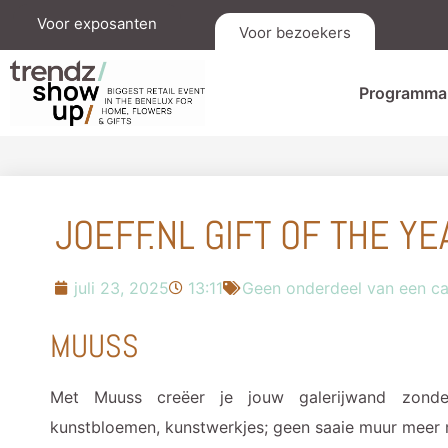
Voor exposanten
Voor bezoekers
Programma
JOEFF.NL GIFT OF THE YE
juli 23, 2025
13:11
Geen onderdeel van een ca
MUUSS
Met Muuss creëer je jouw galerijwand zonder 
kunstbloemen, kunstwerkjes; geen saaie muur meer