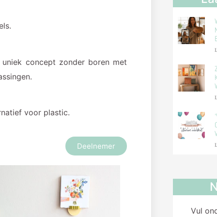
ls.
L
n uniek concept zonder boren met
assingen.
L
atief voor plastic.
Deelnemer
L
N
Vul on