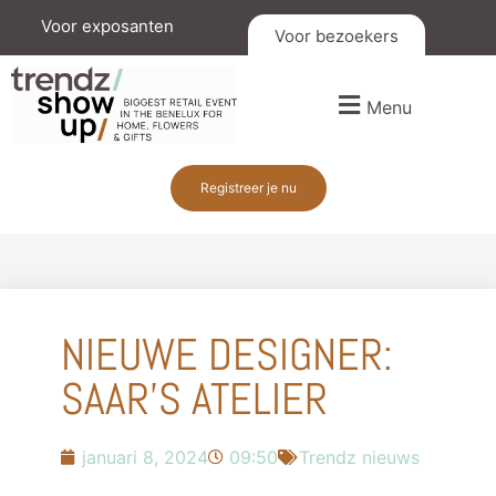
Voor exposanten
Voor bezoekers
Menu
Registreer je nu
NIEUWE DESIGNER:
SAAR’S ATELIER
januari 8, 2024
09:50
Trendz nieuws