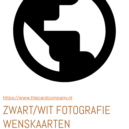
https://www.thecardcompany.nl
ZWART/WIT FOTOGRAFIE
WENSKAARTEN