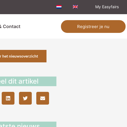
My Easyfairs
& Contact
Registreer je nu
r het nieuwsoverzicht
el dit artikel
atste nieuws