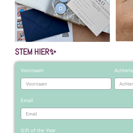
STEM HIER✨
Voornaam
Achter
Email
Gift of the Year