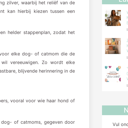
 zilver, waarbij het reliëf van de
ant kan hierbij kiezen tussen een
L
een helder stappenplan, zodat het
u voor elke dog- of catmom die de
L
r wil vereeuwigen. Zo wordt elke
stbare, blijvende herinnering in de
L
bers, vooral voor wie haar hond of
N
ht dog- of catmoms, gegeven door
Vul on