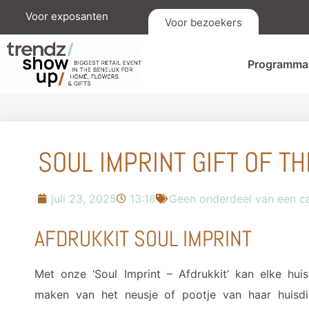
Voor exposanten
Voor bezoekers
Programma
SOUL IMPRINT GIFT OF T
juli 23, 2025
13:18
Geen onderdeel van een c
AFDRUKKIT SOUL IMPRINT
Met onze ‘Soul Imprint – Afdrukkit’ kan elke huis
maken van het neusje of pootje van haar huisd