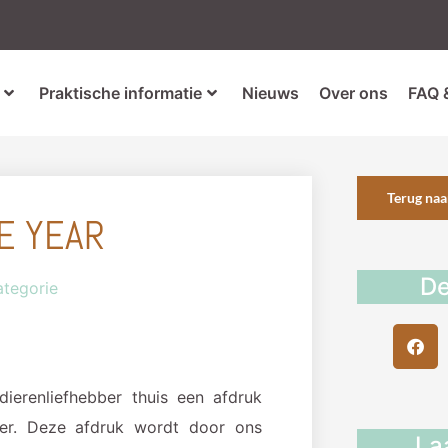
Praktische informatie
Nieuws
Over ons
FAQ 
Terug naa
HE YEAR
De
ategorie
dierenliefhebber thuis een afdruk
ier. Deze afdruk wordt door ons
La