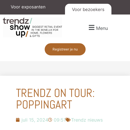
Voor exposanten
Voor bezoekers
Menu
Registreer je nu
TRENDZ ON TOUR:
POPPINGART
juli 15, 2024
09:51
Trendz nieuws