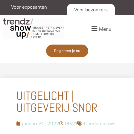
Voor exposanten
Voor bezoekers
Menu
Registreer je nu
UITGELICHT |
UITGEVERIJ SNOR
januari 20, 2022
09:21
Trendz nieuws