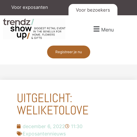
Voor exposanten
Voor bezoekers
Menu
Registreer je nu
UITGELICHT:
WELIKETOLOVE
december 6, 2022
11:30
Exposantennieuws