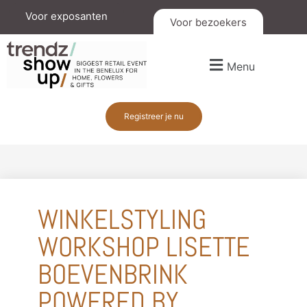
Voor exposanten
Voor bezoekers
Menu
Registreer je nu
WINKELSTYLING
WORKSHOP LISETTE
BOEVENBRINK
POWERED BY