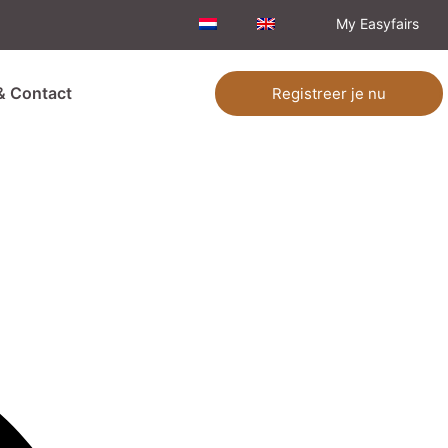
My Easyfairs
& Contact
Registreer je nu