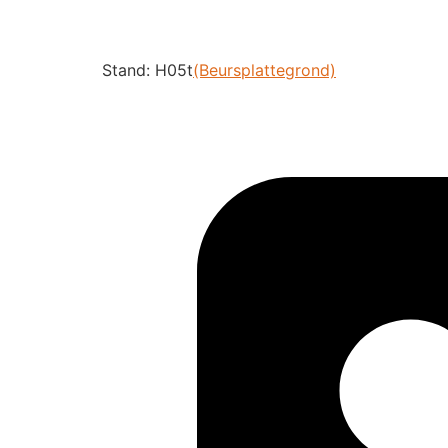
Stand: H05t
(Beursplattegrond)