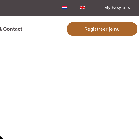
My Easyfairs
& Contact
Registreer je nu