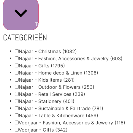
Toon meer
CATEGORIEËN
Najaar - Christmas
(1032)
Najaar - Fashion, Accessories & Jewelry
(603)
Najaar - Gifts
(1795)
Najaar - Home deco & Linen
(1306)
Najaar - Kids items
(281)
Najaar - Outdoor & Flowers
(253)
Najaar - Retail Services
(239)
Najaar - Stationery
(401)
Najaar - Sustainable & Fairtrade
(781)
Najaar - Table & Kitchenware
(459)
Voorjaar - Fashion, Accessories & Jewelry
(116)
Voorjaar - Gifts
(342)