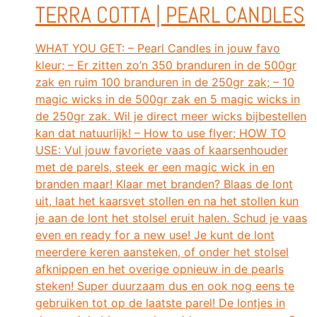
TERRA COTTA | PEARL CANDLES
WHAT YOU GET: – Pearl Candles in jouw favo
kleur; – Er zitten zo’n 350 branduren in de 500gr
zak en ruim 100 branduren in de 250gr zak; – 10
magic wicks in de 500gr zak en 5 magic wicks in
de 250gr zak. Wil je direct meer wicks bijbestellen
kan dat natuurlijk! – How to use flyer; HOW TO
USE: Vul jouw favoriete vaas of kaarsenhouder
met de parels, steek er een magic wick in en
branden maar! Klaar met branden? Blaas de lont
uit, laat het kaarsvet stollen en na het stollen kun
je aan de lont het stolsel eruit halen. Schud je vaas
even en ready for a new use! Je kunt de lont
meerdere keren aansteken, of onder het stolsel
afknippen en het overige opnieuw in de pearls
steken! Super duurzaam dus en ook nog eens te
gebruiken tot op de laatste parel! De lontjes in