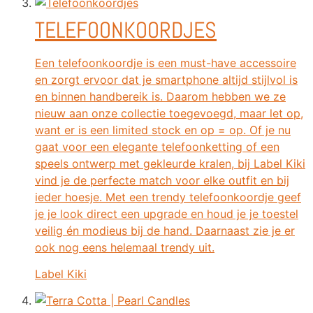
TELEFOONKOORDJES
Een telefoonkoordje is een must-have accessoire
en zorgt ervoor dat je smartphone altijd stijlvol is
en binnen handbereik is. Daarom hebben we ze
nieuw aan onze collectie toegevoegd, maar let op,
want er is een limited stock en op = op. Of je nu
gaat voor een elegante telefoonketting of een
speels ontwerp met gekleurde kralen, bij Label Kiki
vind je de perfecte match voor elke outfit en bij
ieder hoesje. Met een trendy telefoonkoordje geef
je je look direct een upgrade en houd je je toestel
veilig én modieus bij de hand. Daarnaast zie je er
ook nog eens helemaal trendy uit.
Label Kiki