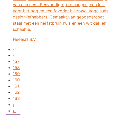
van een cent. Eenvoudig op te hangen, een lust
voor het oog en een favoriet bij zowel vogels als
designliefhebbers. Gemaakt van gepoedercoat
staal met een herfstbruin huis en een wit dak en
schaaltje.
Heeej.nl B.V.
‹‹
‹
157
158
159
160
161
162
163
›
››