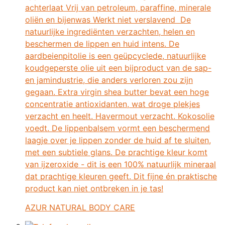
achterlaat Vrij van petroleum, paraffine, minerale
oliën en bijenwas Werkt niet verslavend ‍ De
natuurlijke ingrediënten verzachten, helen en
beschermen de lippen en huid intens. De
aardbeienpitolie is een geüpcyclede, natuurlijke
koudgeperste olie uit een bijproduct van de sap-
en jamindustrie, die anders verloren zou zijn
gegaan. Extra virgin shea butter bevat een hoge
concentratie antioxidanten, wat droge plekjes
verzacht en heelt. Havermout verzacht. Kokosolie
voedt. De lippenbalsem vormt een beschermend
laagje over je lippen zonder de huid af te sluiten,
met een subtiele glans. De prachtige kleur komt
van ijzeroxide - dit is een 100% natuurlijk mineraal
dat prachtige kleuren geeft. Dit fijne én praktische
product kan niet ontbreken in je tas!
AZUR NATURAL BODY CARE