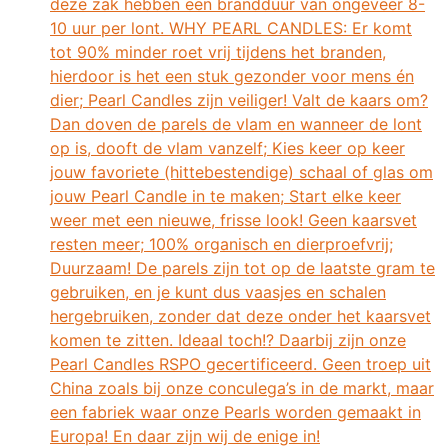
deze zak hebben een brandduur van ongeveer 8-
10 uur per lont. WHY PEARL CANDLES: Er komt
tot 90% minder roet vrij tijdens het branden,
hierdoor is het een stuk gezonder voor mens én
dier; Pearl Candles zijn veiliger! Valt de kaars om?
Dan doven de parels de vlam en wanneer de lont
op is, dooft de vlam vanzelf; Kies keer op keer
jouw favoriete (hittebestendige) schaal of glas om
jouw Pearl Candle in te maken; Start elke keer
weer met een nieuwe, frisse look! Geen kaarsvet
resten meer; 100% organisch en dierproefvrij;
Duurzaam! De parels zijn tot op de laatste gram te
gebruiken, en je kunt dus vaasjes en schalen
hergebruiken, zonder dat deze onder het kaarsvet
komen te zitten. Ideaal toch!? Daarbij zijn onze
Pearl Candles RSPO gecertificeerd. Geen troep uit
China zoals bij onze conculega’s in de markt, maar
een fabriek waar onze Pearls worden gemaakt in
Europa! En daar zijn wij de enige in!