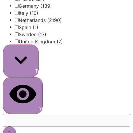
Germany
(139)
Italy
(10)
Netherlands
(2190)
Spain
(1)
Sweden
(17)
United Kingdom
(7)
Toon meer
show results