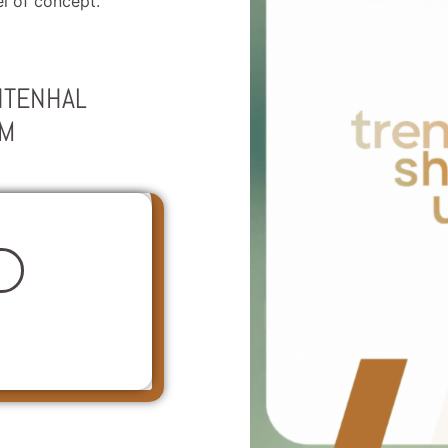
l of concept.
NTENHAL
EM