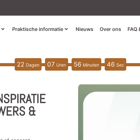
Praktische informatie
Nieuws
Over ons
FAQ 
22
07
56
44
Dagen
Uren
Minuten
Sec
NSPIRATIE
OWERS &