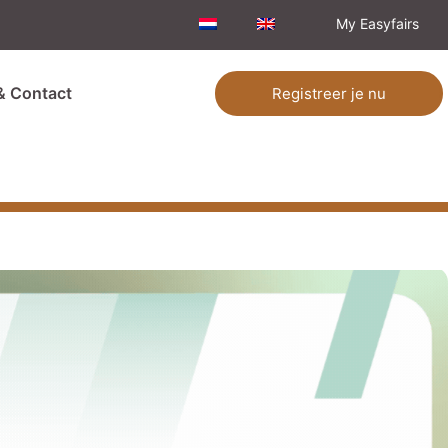
My Easyfairs
& Contact
Registreer je nu