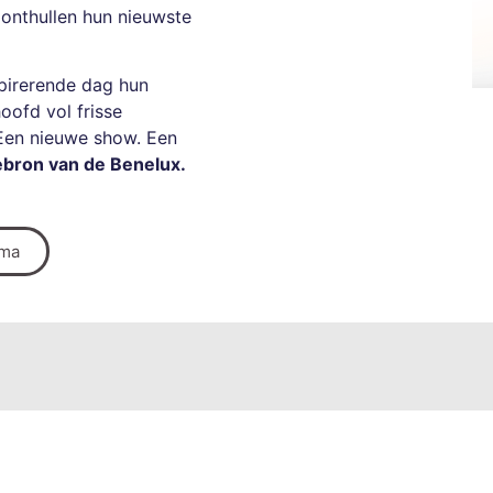
onthullen hun nieuwste
nspirerende dag hun
oofd vol frisse
Een nieuwe show. Een
iebron van de Benelux.
mma