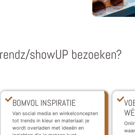
rendz/showUP bezoeken?
BOMVOL INSPIRATIE
VO
WÉ
Van social media en winkelconcepten
tot trends in kleur en materiaal: je
Onli
wordt overladen met ideeën en
waar
inzichten die je meteen kunt