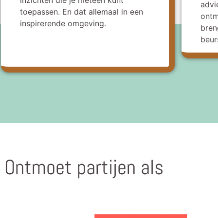
advi
toepassen. En dat allemaal in een
ontm
inspirerende omgeving.
bren
beur
Ontmoet partijen als